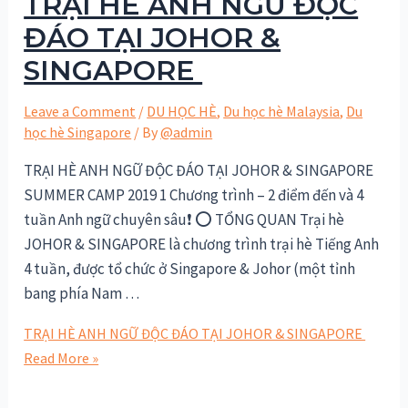
TRẠI HÈ ANH NGỮ ĐỘC
ĐÁO TẠI JOHOR &
SINGAPORE
Leave a Comment
/
DU HỌC HÈ
,
Du học hè Malaysia
,
Du
học hè Singapore
/ By
@admin
TRẠI HÈ ANH NGỮ ĐỘC ĐÁO TẠI JOHOR & SINGAPORE
SUMMER CAMP 2019 1 Chương trình – 2 điểm đến và 4
tuần Anh ngữ chuyên sâu❗️ ⭕️ TỔNG QUAN Trại hè
JOHOR & SINGAPORE là chương trình trại hè Tiếng Anh
4 tuần, được tổ chức ở Singapore & Johor (một tỉnh
bang phía Nam …
TRẠI HÈ ANH NGỮ ĐỘC ĐÁO TẠI JOHOR & SINGAPORE
Read More »