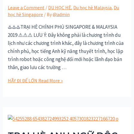
Leave a Comment
/
DU HỌC HÈ
,
Du học hè Malaysia
,
Du
học hè Singapore
/ By
@admin
♨️♨️♨️TRẠI HÈ CHÍNH PHỦ SINGAPORE & MALAYSIA
2019 ⚠️⚠️⚠️ LƯU Ý: Đây không phải là chương trình du
lịch như các chương trình khác, đây là chương trình của
chính phủ, học tiếng Anh kỹ năng thuyết trình, học lập
trình robot hoặc công nghệ đổi mới hoặc lãnh đạo bản
thân, giao lưu các trường …
HÃY ĐI ĐỂ LỚN
Read More »