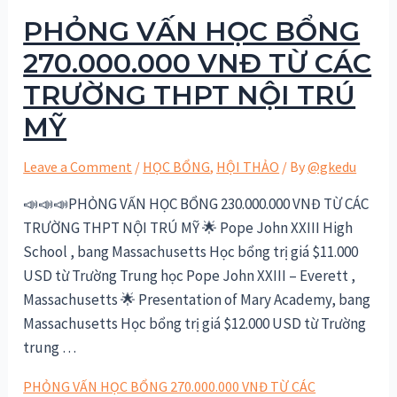
PHỎNG VẤN HỌC BỔNG
270.000.000 VNĐ TỪ CÁC
TRƯỜNG THPT NỘI TRÚ
MỸ
Leave a Comment
/
HỌC BỔNG
,
HỘI THẢO
/ By
@gkedu
📣📣📣PHỎNG VẤN HỌC BỔNG 230.000.000 VNĐ TỪ CÁC
TRƯỜNG THPT NỘI TRÚ MỸ 🌟 Pope John XXIII High
School , bang Massachusetts Học bổng trị giá $11.000
USD từ Trường Trung học Pope John XXIII – Everett ,
Massachusetts 🌟 Presentation of Mary Academy, bang
Massachusetts Học bổng trị giá $12.000 USD từ Trường
trung …
PHỎNG VẤN HỌC BỔNG 270.000.000 VNĐ TỪ CÁC