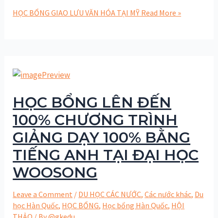
HỌC BỔNG GIAO LƯU VĂN HÓA TẠI MỸ
Read More »
HỌC BỔNG LÊN ĐẾN
100% CHƯƠNG TRÌNH
GIẢNG DẠY 100% BẰNG
TIẾNG ANH TẠI ĐẠI HỌC
WOOSONG
Leave a Comment
/
DU HỌC CÁC NƯỚC
,
Các nước khác
,
Du
học Hàn Quốc
,
HỌC BỔNG
,
Học bổng Hàn Quốc
,
HỘI
THẢO
/ By
@gkedu