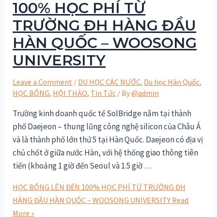
100% HỌC PHÍ TỪ
TRƯỜNG ĐH HÀNG ĐẦU
HÀN QUỐC – WOOSONG
UNIVERSITY
Leave a Comment
/
DU HỌC CÁC NƯỚC
,
Du học Hàn Quốc
,
HỌC BỔNG
,
HỘI THẢO
,
Tin Tức
/ By
@admin
Trường kinh doanh quốc tế SolBridge nằm tại thành
phố Daejeon – thung lũng công nghệ silicon của Châu Á
và là thành phố lớn thứ 5 tại Hàn Quốc. Daejeon có địa vị
chủ chốt ở giữa nước Hàn, với hệ thống giao thông tiên
tiến (khoảng 1 giờ đến Seoul và 1.5 giờ …
HỌC BỔNG LÊN ĐẾN 100% HỌC PHÍ TỪ TRƯỜNG ĐH
HÀNG ĐẦU HÀN QUỐC – WOOSONG UNIVERSITY
Read
More »