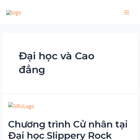
Skip
to
Main
content
Men
Đại học và Cao
đẳng
Chương trình Cử nhân tại
Đại học Slippery Rock