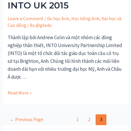
INTO UK 2015
Rock
Leave a Comment
/
Du học Anh
,
Học bổng Anh
,
Đại học và
Cao đẳng
/ By
@gkedu
Thành lập bởi Andrew Colin và một nhóm các đồng
nghiệp thân thiết, INTO University Partnership Limited
(INTO) là một tổ chức đối tác giáo dục toàn cầu có trụ
sở tại Brighton, Anh. Chúng tôi hình thành các mối liên
doanh dài hạn với nhiều trường đại học Mỹ, Anh và Châu
Á được …
Cơ
Read More »
hội
học
bổng
Điều
←
Previous Page
1
2
3
chương
hướng