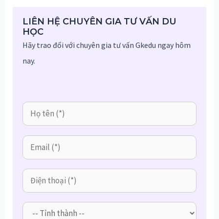
trình
bài
Dự
viết
LIÊN HỆ CHUYÊN GIA TƯ VẤN DU
bị
HỌC
và
Hãy trao đổi với chuyên gia tư vấn Gkedu ngay hôm
Cử
nay.
nhân
với
INTO
UK
2015