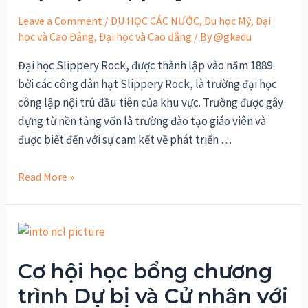
Leave a Comment
/
DU HỌC CÁC NƯỚC
,
Du học Mỹ
,
Đại
học và Cao Đẳng
,
Đại học và Cao đẳng
/ By
@gkedu
Đại học Slippery Rock, được thành lập vào năm 1889
bởi các công dân hạt Slippery Rock, là trường đại học
công lập nội trú đầu tiên của khu vực. Trường được gây
dựng từ nền tảng vốn là trường đào tạo giáo viên và
được biết đến với sự cam kết về phát triển …
Chương
Read More »
trình
Cử
nhân
tại
Cơ hội học bổng chương
Đại
học
trình Dự bị và Cử nhân với
Slippery