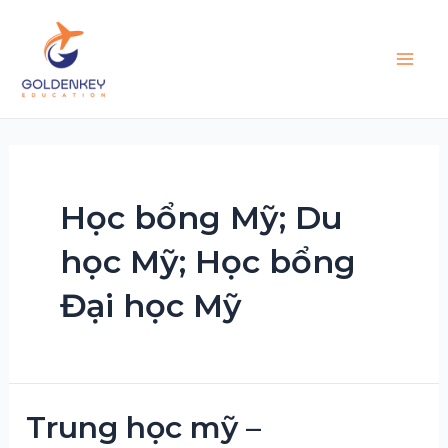
Skip
to
content
Main
Men
Học bổng Mỹ; Du
học Mỹ; Học bổng
Đại học Mỹ
Trung học mỹ –