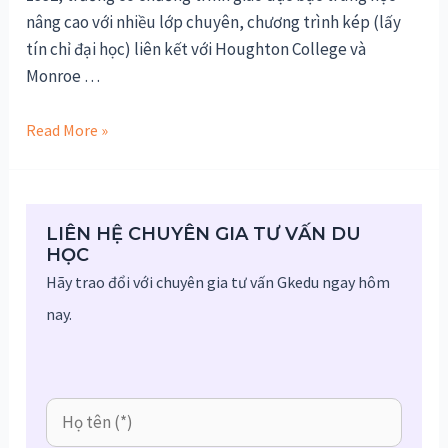
nâng cao với nhiều lớp chuyên, chương trình kép (lấy
tín chỉ đại học) liên kết với Houghton College và
Monroe …
Du
Read More »
học
Mỹ
–
LIÊN HỆ CHUYÊN GIA TƯ VẤN DU
Trường
HỌC
THE
Hãy trao đổi với chuyên gia tư vấn Gkedu ngay hôm
CHARLES
nay.
FINNEY
SCHOOL
tại
New
York