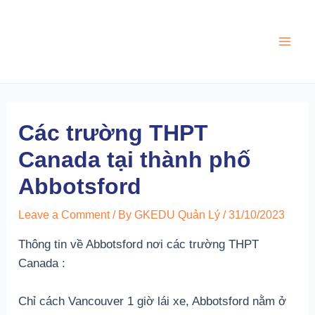
Skip
to
content
Main
Men
Các trường THPT
Canada tại thành phố
Abbotsford
Leave a Comment
/ By
GKEDU Quản Lý
/
31/10/2023
Thông tin về Abbotsford nơi các trường THPT Canada :
Chỉ cách Vancouver 1 giờ lái xe, Abbotsford nằm ở
thung lũng Fraser xinh đẹp. Bao quanh bởi núi, sông với