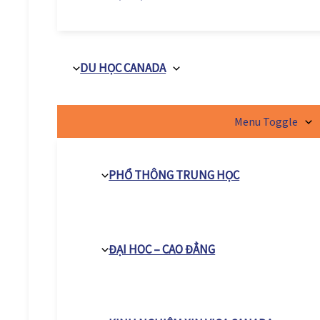
DU HỌC CANADA
Menu Toggle
PHỔ THÔNG TRUNG HỌC
ĐẠI HOC – CAO ĐẲNG