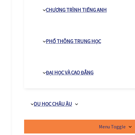
CHƯƠNG TRÌNH TIẾNG ANH
PHỔ THÔNG TRUNG HỌC
ĐẠI HỌC VÀ CAO ĐẲNG
DU HỌC CHÂU ÂU
Menu Toggle