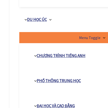
DU HỌC ÚC
Menu Toggle
CHƯƠNG TRÌNH TIẾNG ANH
PHỔ THÔNG TRUNG HỌC
ĐẠI HỌC VÀ CAO ĐẲNG