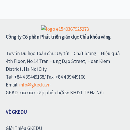
Công ty Cổ phần Phát triển giáo dục Chìa khóa vàng
Tư vấn Du học Toàn cầu: Uy tín – Chất lượng – Hiệu quả
4th Floor, No.14 Tran Hung Dạo Street, Hoan Kiem
District, Ha Noi City.
Tel: +84 4 39449168/ Fax: +84 4 39449166
Email:
info@gkedu.vn
GPKD: xxxxxxx cấp phép bởi sở KHĐT TP.Hà Nội.
VỀ GKEDU
Giới Thiệu GKEDU