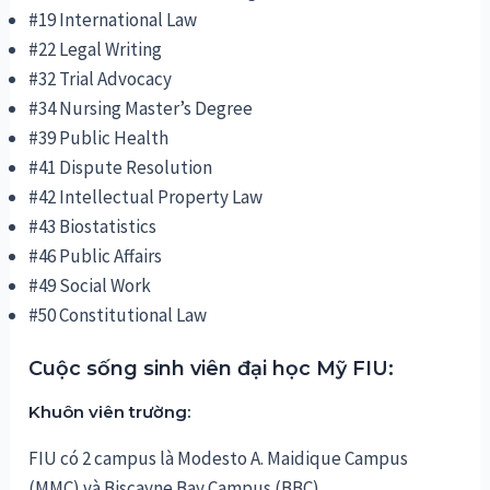
#19 International Law
#22 Legal Writing
#32 Trial Advocacy
#34 Nursing Master’s Degree
#39 Public Health
#41 Dispute Resolution
#42 Intellectual Property Law
#43 Biostatistics
#46 Public Affairs
#49 Social Work
#50 Constitutional Law
Cuộc sống sinh viên đại học Mỹ FIU:
Khuôn viên trường:
FIU có 2 campus là Modesto A. Maidique Campus
(MMC) và Biscayne Bay Campus (BBC)