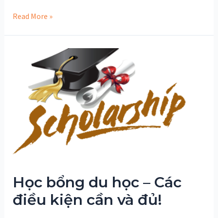
Kinh
Read More »
nghiệm
săn
học
bổng
du
học
thành
công
Học bổng du học – Các
điều kiện cần và đủ!