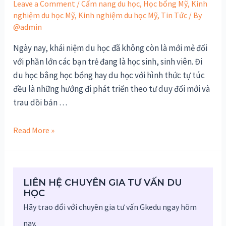
Leave a Comment
/
Cẩm nang du học
,
Học bổng Mỹ
,
Kinh
nghiệm du học Mỹ
,
Kinh nghiệm du học Mỹ
,
Tin Tức
/ By
@admin
Ngày nay, khái niệm du học đã không còn là mới mẻ đối
với phần lớn các bạn trẻ đang là học sinh, sinh viên. Đi
du học bằng học bổng hay du học với hình thức tự túc
đều là những hướng đi phát triển theo tư duy đổi mới và
trau dồi bản …
Học
Read More »
bổng
du
học
LIÊN HỆ CHUYÊN GIA TƯ VẤN DU
–
HỌC
Các
Hãy trao đổi với chuyên gia tư vấn Gkedu ngay hôm
điều
nay.
kiện