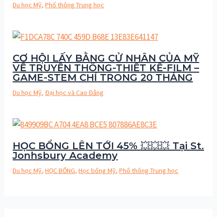
Du học Mỹ
,
Phổ thông Trung học
CƠ HỘI LẤY BẰNG CỬ NHÂN CỦA MỸ
VỀ TRUYỀN THÔNG-THIẾT KẾ-FILM –
GAME-STEM CHỈ TRONG 20 THÁNG
Du học Mỹ
,
Đại học và Cao Đẳng
HỌC BỔNG LÊN TỚI 45% 💥💥💥 Tại St.
Jonhsbury Academy
Du học Mỹ
,
HỌC BỔNG
,
Học bổng Mỹ
,
Phổ thông Trung học