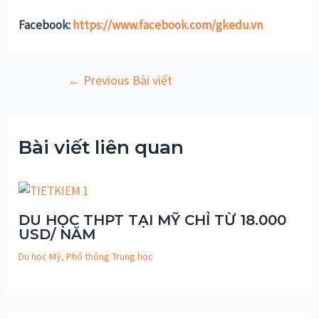
Facebook:
https://www.facebook.com/gkedu.vn
Điều
←
Previous Bài viết
hướng
bài
viết
Bài viết liên quan
DU HỌC THPT TẠI MỸ CHỈ TỪ 18.000
USD/ NĂM
Du học Mỹ
,
Phổ thông Trung học