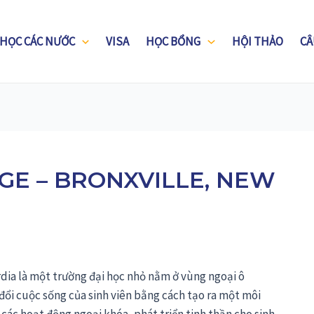
 HỌC CÁC NƯỚC
VISA
HỌC BỔNG
HỘI THẢO
CÂ
GE – BRONXVILLE, NEW
dia là một trường đại học nhỏ nằm ở vùng ngoại ô
ổi cuộc sống của sinh viên bằng cách tạo ra một môi