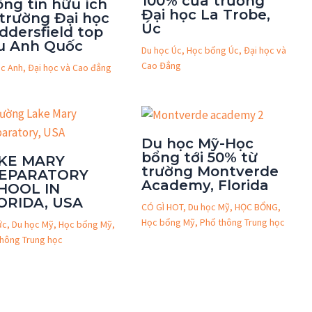
100% của trường
ông tin hữu ích
Đại học La Trobe,
 trường Đại học
Úc
ddersfield top
u Anh Quốc
Du học Úc
,
Học bổng Úc
,
Đại học và
Cao Đẳng
ọc Anh
,
Đại học và Cao đẳng
Du học Mỹ-Học
bổng tới 50% từ
KE MARY
trường Montverde
EPARATORY
Academy, Florida
HOOL IN
ORIDA, USA
CÓ GÌ HOT
,
Du học Mỹ
,
HỌC BỔNG
,
Học bổng Mỹ
,
Phổ thông Trung học
ức
,
Du học Mỹ
,
Học bổng Mỹ
,
thông Trung học