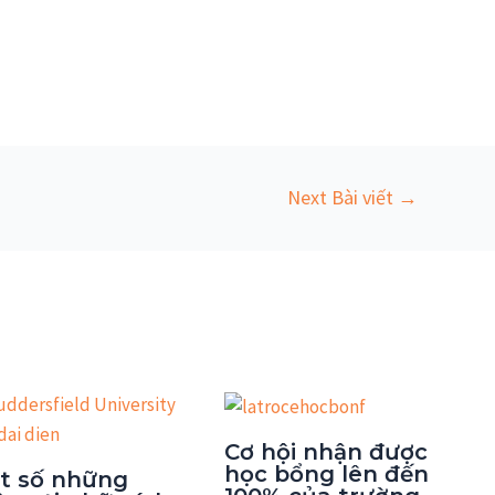
Next Bài viết
→
Cơ hội nhận được
học bổng lên đến
t số những