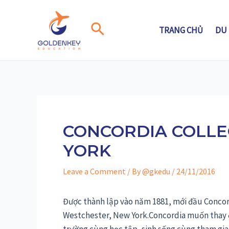
Skip
to
Search
TRANG CHỦ
DU
content
CONCORDIA COLLE
YORK
Leave a Comment
/ By
@gkedu
/
24/11/2016
Được thành lập vào năm 1881, mới đầu Concor
Westchester, New York.Concordia muốn thay đ