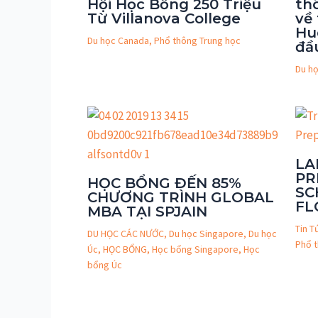
Hội Học Bổng 250 Triệu
th
Từ Villanova College
về
Hu
Du học Canada
,
Phổ thông Trung học
đầ
Du h
LA
PR
HỌC BỔNG ĐẾN 85%
SC
CHƯƠNG TRÌNH GLOBAL
FL
MBA TẠI SPJAIN
Tin T
DU HỌC CÁC NƯỚC
,
Du học Singapore
,
Du học
Phổ 
Úc
,
HỌC BỔNG
,
Học bổng Singapore
,
Học
bổng Úc