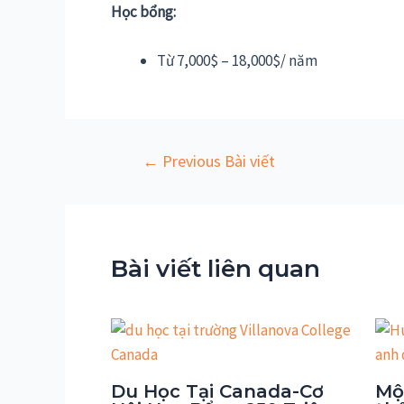
Học bổng:
Từ 7,000$ – 18,000$/ năm
Điều
←
Previous Bài viết
hướng
bài
viết
Bài viết liên quan
Du Học Tại Canada-Cơ
Mộ