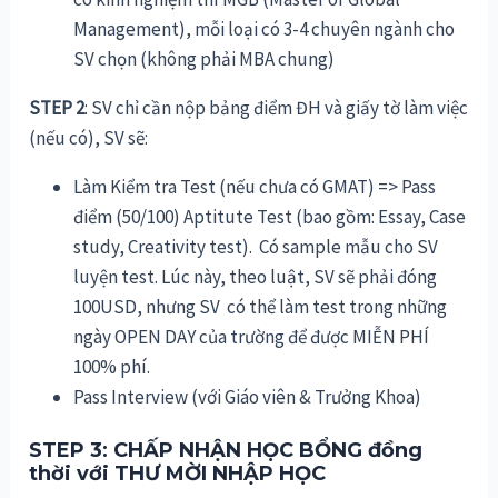
Management), mỗi loại có 3-4 chuyên ngành cho
SV chọn (không phải MBA chung)
STEP 2
: SV chỉ cần nộp bảng điểm ĐH và giấy tờ làm việc
(nếu có), SV sẽ:
Làm Kiểm tra Test (nếu chưa có GMAT) => Pass
điểm (50/100) Aptitute Test (bao gồm: Essay, Case
study, Creativity test). Có sample mẫu cho SV
luyện test
.
Lúc này, theo luật, SV sẽ phải đóng
100USD, nhưng SV có thể làm test trong những
ngày OPEN DAY của trường để được MIỄN PHÍ
100% phí.
Pass Interview (với Giáo viên & Trưởng Khoa)
STEP 3
:
CHẤP NHẬN HỌC BỔNG đồng
thời với THƯ MỜI NHẬP HỌC