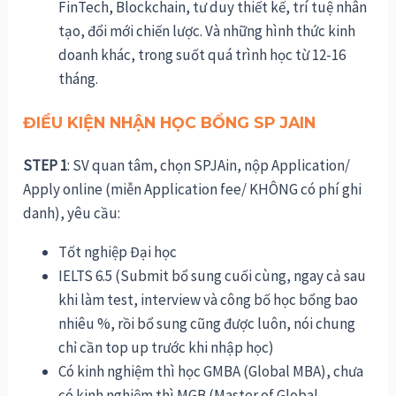
FinTech,
Blockchain, tư duy thiết kế, trí tuệ nhân
tạo, đổi mới chiến lược. Và những hình thức kinh
doanh khác, trong suốt quá trình học từ 12-16
tháng.
ĐIỀU KIỆN NHẬN HỌC BỔNG
SP JAIN
STEP 1
: SV quan tâm, chọn SPJAin, nộp Application/
Apply online (miễn Application fee/ KHÔNG có phí ghi
danh), yêu cầu:
Tốt nghiệp Đại học
IELTS 6.5 (Submit bổ sung cuối cùng, ngay cả sau
khi làm test, interview và công bố học bổng bao
nhiêu %, rồi bổ sung cũng được luôn, nói chung
chỉ cần top up trước khi nhập học)
Có kinh nghiệm thì học GMBA (Global MBA), chưa
có kinh nghiệm thì MGB (Master of Global