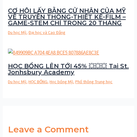
CƠ HỘI LẤY BẰNG CỬ NHÂN CỦA MỸ
VỀ TRUYỀN THÔNG-THIẾT KẾ-FILM –
GAME-STEM CHỈ TRONG 20 THÁNG
Du học Mỹ
,
Đại học và Cao Đẳng
HỌC BỔNG LÊN TỚI 45% 💥💥💥 Tại St.
Jonhsbury Academy
Du học Mỹ
,
HỌC BỔNG
,
Học bổng Mỹ
,
Phổ thông Trung học
Leave a Comment