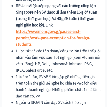
SP Jain được xếp ngang với các trường công lập
Singapore nên SV được đi làm thêm 16 giờ/ tuần
(trong thời gian học). Và 40 giờ/ tuần (thời gian
nghỉ giữa học kỳ).
Link:
https://www.mom.gov.sg/passes-and-
permits/work-pass-exemption-for-foreign-
students
Được tất cả các tập đoàn/ công ty lớn trên thế giới
nhận vào làm việc sau Tốt nghiệp (xem Alumni nói
về trường): HP, Dell, Johnson&Johnson, P&G,
IKEA, SalesForce, etc.
1 tuần/ 1 lần, SV sẽ được gặp gỡ những diễn giả
trên toàn thế giới để nghe họ chia sẽ về cách điều
hành 1 doanh nghiệp. Những phẩm chất 1 nhà lãnh
đạo cần có, v.v.
Ngoài ra SPJAIN còn dạy SV cách tiếp cận