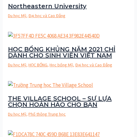
Northeastern University
Du học Mỹ
,
Đại học và Cao Đẳng
HỌC BỔNG KHỦNG NĂM 2021 CHỈ
DÀNH CHO SINH VIÊN VIỆT NAM
Du học Mỹ
,
HỌC BỔNG
,
Học bổng Mỹ
,
Đại học và Cao Đẳng
THE VILLAGE SCHOOL – SỰ LỰA
CHỌN HOÀN HẢO CHO BẠN
Du học Mỹ
,
Phổ thông Trung học