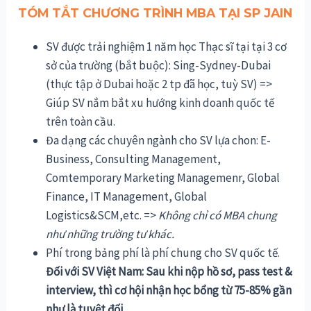
TÓM TẮT CHƯƠNG TRÌNH MBA TẠI
SP JAIN
SV được trải nghiệm 1 năm học Thạc sĩ tại tại 3 cơ
sở của trường (bắt buộc): Sing-Sydney-Dubai
(thực tập ở Dubai hoặc 2 tp đã học, tuỳ SV) =>
Giúp SV nắm bắt xu hướng kinh doanh quốc tế
trên toàn cầu.
Đa dạng các chuyên ngành cho SV lựa chon: E-
Business, Consulting Management,
Comtemporary Marketing Managemenr, Global
Finance, IT Management, Global
Logistics&SCM,etc. =>
Không chỉ có MBA chung
như những trường tư khác.
Phí trong bảng phí là phí chung cho SV quốc tế.
Đối với SV Việt Nam: Sau khi nộp hồ sơ, pass test &
interview, thì cơ hội nhận học bổng từ 75-85% gần
như là tuyệt đối.