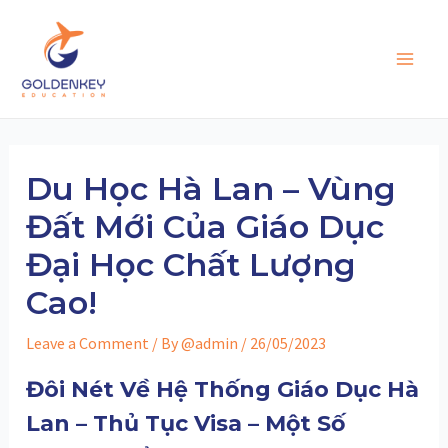
Skip
to
content
Main
Men
Du Học Hà Lan – Vùng
Đất Mới Của Giáo Dục
Đại Học Chất Lượng
Cao!
Leave a Comment
/ By
@admin
/
26/05/2023
Đôi Nét Về Hệ Thống Giáo Dục Hà
Lan – Thủ Tục Visa – Một Số