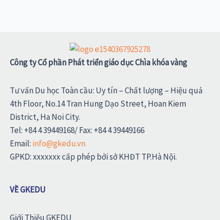
Công ty Cổ phần Phát triển giáo dục Chìa khóa vàng
Tư vấn Du học Toàn cầu: Uy tín – Chất lượng – Hiệu quả
4th Floor, No.14 Tran Hung Dạo Street, Hoan Kiem
District, Ha Noi City.
Tel: +84 4 39449168/ Fax: +84 4 39449166
Email:
info@gkedu.vn
GPKD: xxxxxxx cấp phép bởi sở KHĐT TP.Hà Nội.
VỀ GKEDU
Giới Thiệu GKEDU