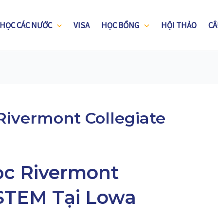
 HỌC CÁC NƯỚC
VISA
HỌC BỔNG
HỘI THẢO
CÂ
ivermont Collegiate
ọc Rivermont
 STEM Tại Lowa