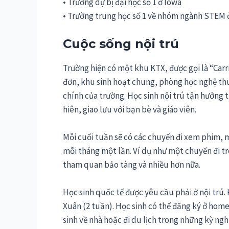
• Trường dự bị đại học số 1 ở Iowa
• Trường trung học số 1 về nhóm ngành STEM 
Cuộc sống nội trú
Trường hiện có một khu KTX, được gọi là “Carr
đơn, khu sinh hoạt chung, phòng học nghệ thuậ
chính của trường. Học sinh nội trú tận hưởng 
hiên, giao lưu với bạn bè và giáo viên.
Mỗi cuối tuần sẽ có các chuyến đi xem phim,
mỗi tháng một lần. Ví dụ như một chuyến đi tr
tham quan bảo tàng và nhiều hơn nữa.
Học sinh quốc tế được yêu cầu phải ở nội trú. 
Xuân (2 tuần). Học sinh có thể đăng ký ở hom
sinh về nhà hoặc đi du lịch trong những kỳ nghỉ