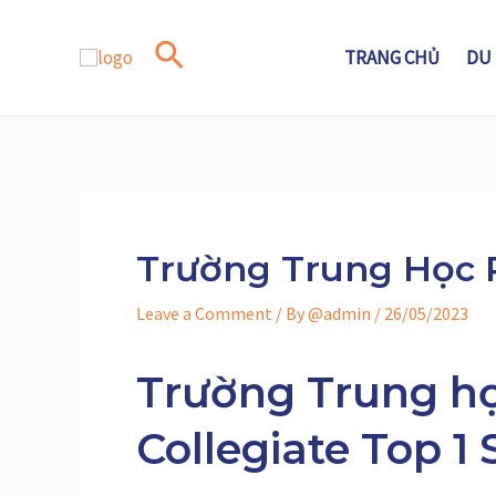
Skip
to
Search
TRANG CHỦ
DU
content
Trường Trung Học R
Leave a Comment
/ By
@admin
/
26/05/2023
Trường Trung h
Collegiate Top 1