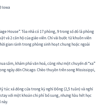
ở Iowa
iage House”. Tòa nhà có 17 phòng, 9 trong số đó là phòng
t và 2 căn hộ của giáo viên. Chỉ vài bước từ khuôn viên
thời gian rảnh trong phòng sinh hoạt chung hoặc ngoài
 mua sắm, khám phá văn hoá, cũng như một chuyến đi “xa”
ong ngày đến Chicago. Chèo thuyền trên song Mississippi,
Ký túc xá đóng cửa trong kỳ nghỉ Đông (2,5 tuần) và nghỉ
estay với một khoản chi phí bổ sung, nhưng hầu hết học
 này.