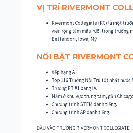
VỊ TRÍ RIVERMONT COL
Rivermont Collegiate (RC) là một trườ
viên rộng tám mẫu rưỡi trong trường n
Bettendorf, Iowa, Mỹ.
NỔI BẬT RIVERMONT C
Xếp hạng A+.
Top 116 Trường Nội Trú tốt nhất nước 
Trường PT #1 bang IA.
Nằm ở khu vực trung tâm, gần Chicago
Chương trình STEM danh tiếng.
Chương trình AP danh tiếng.
ĐẦU VÀO TRƯỜNG RIVERMONT COLLEGIATE