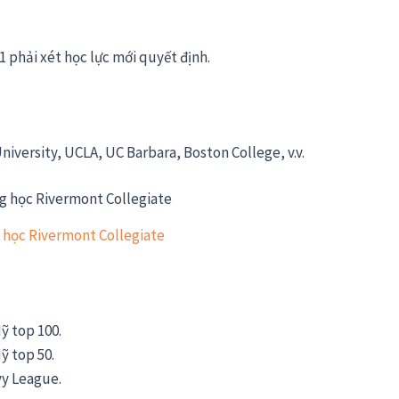
11 phải xét học lực mới quyết định.
iversity, UCLA, UC Barbara, Boston College, v.v.
 học Rivermont Collegiate
ỹ top 100.
ỹ top 50.
vy League.