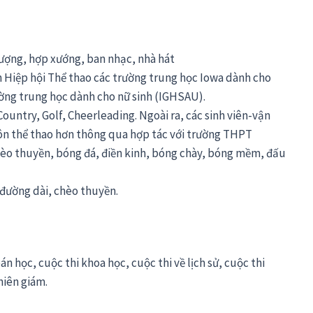
ượng, hợp xướng, ban nhạc, nhà hát
n Hiệp hội Thể thao các trường trung học Iowa dành cho
ường trung học dành cho nữ sinh (IGHSAU).
Country, Golf, Cheerleading. Ngoài ra, các sinh viên-vận
ôn thể thao hơn thông qua hợp tác với trường THPT
chèo thuyền, bóng đá, điền kinh, bóng chày, bóng mềm, đấu
ộ đường dài, chèo thuyền.
n học, cuộc thi khoa học, cuộc thi về lịch sử, cuộc thi
niên giám.