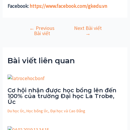
Facebook:
https://www.facebook.com/gkedu.vn
←
Previous
Next Bài viết
Điều
Bài viết
→
hướng
bài
viết
Bài viết liên quan
Cơ hội nhận được học bổng lên đến
100% của trường Đại học La Trobe,
Úc
Du học Úc
,
Học bổng Úc
,
Đại học và Cao Đẳng