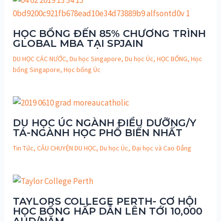
HỌC BỔNG ĐẾN 85% CHƯƠNG TRÌNH
GLOBAL MBA TẠI SPJAIN
DU HỌC CÁC NƯỚC
,
Du học Singapore
,
Du học Úc
,
HỌC BỔNG
,
Học
bổng Singapore
,
Học bổng Úc
DU HỌC ÚC NGÀNH ĐIỀU DƯỠNG/Y
TÁ-NGÀNH HỌC PHỔ BIẾN NHẤT
Tin Tức
,
CÂU CHUYỆN DU HỌC
,
Du học Úc
,
Đại học và Cao Đẳng
TAYLORS COLLEGE PERTH- CƠ HỘI
HỌC BỔNG HẤP DẪN LÊN TỚI 10,000