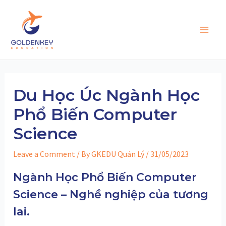
Skip
to
content
Main
Men
Du Học Úc Ngành Học
Phổ Biến Computer
Science
Leave a Comment
/ By
GKEDU Quản Lý
/
31/05/2023
Ngành Học Phổ Biến Computer
Science –
Nghề nghiệp của tương
.
lai