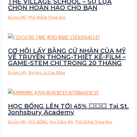
THE VILLAGE SCHOOL – SỰ LỰA
CHỌN HOÀN HẢO CHO BẠN
Du học Mỹ
,
Phổ thông Trung học
CƠ HỘI LẤY BẰNG CỬ NHÂN CỦA MỸ
VỀ TRUYỀN THÔNG-THIẾT KẾ-FILM –
GAME-STEM CHỈ TRONG 20 THÁNG
Du học Mỹ
,
Đại học và Cao Đẳng
HỌC BỔNG LÊN TỚI 45% 💥💥💥 Tại St.
Jonhsbury Academy
Du học Mỹ
,
HỌC BỔNG
,
Học bổng Mỹ
,
Phổ thông Trung học