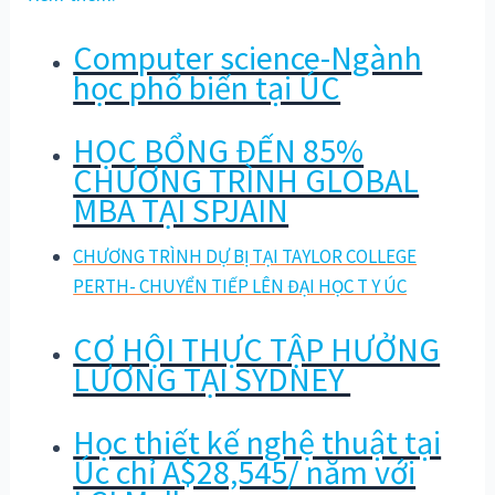
Computer science-Ngành
học phổ biến tại ÚC
HỌC BỔNG ĐẾN 85%
CHƯƠNG TRÌNH GLOBAL
MBA TẠI SPJAIN
CHƯƠNG TRÌNH DỰ BỊ TẠI TAYLOR COLLEGE
PERTH- CHUYỂN TIẾP LÊN ĐẠI HỌC T Y ÚC
CƠ HỘI THỰC TẬP HƯỞNG
LƯƠNG TẠI SYDNEY
Học thiết kế nghệ thuật tại
Úc chỉ A$28,545/ năm với