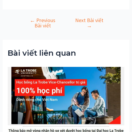
←
Previous
Next Bài viết
Điều
Bài viết
→
hướng
bài
viết
Bài viết liên quan