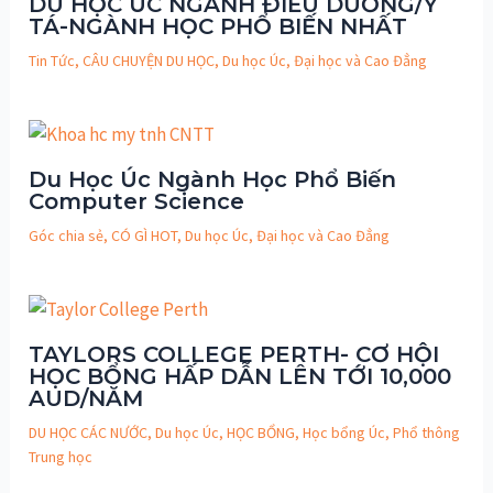
DU HỌC ÚC NGÀNH ĐIỀU DƯỠNG/Y
TÁ-NGÀNH HỌC PHỔ BIẾN NHẤT
Tin Tức
,
CÂU CHUYỆN DU HỌC
,
Du học Úc
,
Đại học và Cao Đẳng
Du Học Úc Ngành Học Phổ Biến
Computer Science
Góc chia sẻ
,
CÓ GÌ HOT
,
Du học Úc
,
Đại học và Cao Đẳng
TAYLORS COLLEGE PERTH- CƠ HỘI
HỌC BỔNG HẤP DẪN LÊN TỚI 10,000
AUD/NĂM
DU HỌC CÁC NƯỚC
,
Du học Úc
,
HỌC BỔNG
,
Học bổng Úc
,
Phổ thông
Trung học