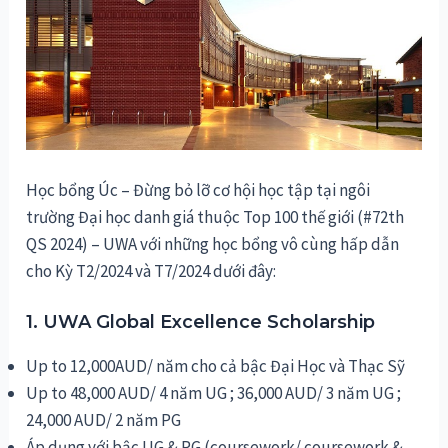
Học bổng Úc – Đừng bỏ lỡ cơ hội học tập tại ngôi
trường Đại học danh giá thuộc Top 100 thế giới (#72th
QS 2024) – UWA với những học bổng vô cùng hấp dẫn
cho Kỳ T2/2024 và T7/2024 dưới đây:
1. UWA Global Excellence Scholarship
Up to 12,000AUD/ năm cho cả bậc Đại Học và Thạc Sỹ
Up to 48,000 AUD/ 4 năm UG ; 36,000 AUD/ 3 năm UG ;
24,000 AUD/ 2 năm PG
Áp dụng với bậc UG & PG (coursework/ coursework &