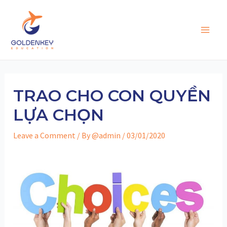
Skip
to
content
Main
Men
TRAO CHO CON QUYỀN
LỰA CHỌN
Leave a Comment
/ By
@admin
/
03/01/2020