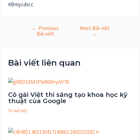
#Bmycđscc
←
Previous
Next Bài viết
Điều
Bài viết
→
hướng
bài
viết
Bài viết liên quan
Cô gái Việt thi sáng tạo khoa học kỹ
thuật của Google
Trí tuệ Việt