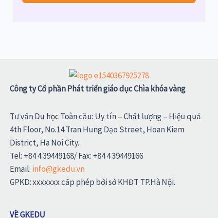
Công ty Cổ phần Phát triển giáo dục Chìa khóa vàng
Tư vấn Du học Toàn cầu: Uy tín – Chất lượng – Hiệu quả
4th Floor, No.14 Tran Hung Dạo Street, Hoan Kiem
District, Ha Noi City.
Tel: +84 4 39449168/ Fax: +84 4 39449166
Email:
info@gkedu.vn
GPKD: xxxxxxx cấp phép bởi sở KHĐT TP.Hà Nội.
VỀ GKEDU