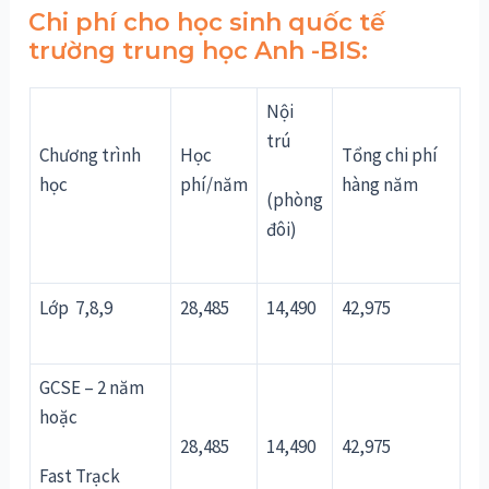
Chi phí cho học sinh quốc tế
trường trung học Anh -BIS:
Nội
trú
Chương trình
Học
Tổng chi phí
học
phí/năm
hàng năm
(phòng
đôi)
Lớp 7,8,9
28,485
14,490
42,975
GCSE – 2 năm
hoặc
28,485
14,490
42,975
Fast Trạck