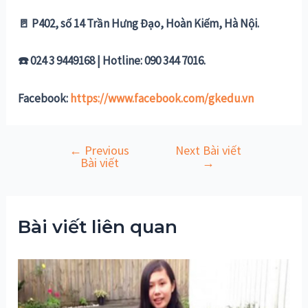
🚪 P402, số 14 Trần Hưng Đạo, Hoàn Kiếm, Hà Nội.
☎️ 024 3 9449168 | Hotline: 090 344 7016.
Facebook:
https://www.facebook.com/gkedu.vn
←
Previous
Next Bài viết
Điều
Bài viết
→
hướng
bài
viết
Bài viết liên quan