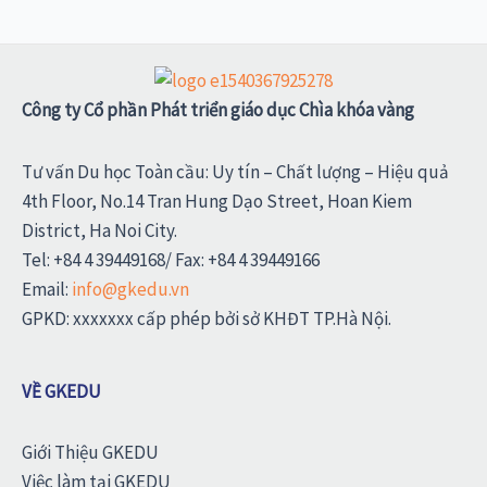
Công ty Cổ phần Phát triển giáo dục Chìa khóa vàng
Tư vấn Du học Toàn cầu: Uy tín – Chất lượng – Hiệu quả
4th Floor, No.14 Tran Hung Dạo Street, Hoan Kiem
District, Ha Noi City.
Tel: +84 4 39449168/ Fax: +84 4 39449166
Email:
info@gkedu.vn
GPKD: xxxxxxx cấp phép bởi sở KHĐT TP.Hà Nội.
VỀ GKEDU
Giới Thiệu GKEDU
Việc làm tại GKEDU