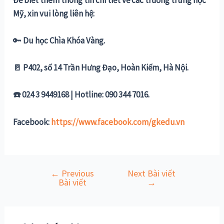
Mỹ, xin vui lòng liên hệ:
🔑
Du học Chìa Khóa Vàng.
🚪 P402, số 14 Trần Hưng Đạo, Hoàn Kiếm, Hà Nội.
☎️ 024 3 9449168 | Hotline: 090 344 7016.
Facebook:
https://www.facebook.com/gkedu.vn
←
Previous
Next Bài viết
Điều
Bài viết
→
hướng
bài
viết