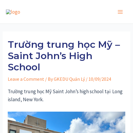
Skip
to
Main
content
Men
Trường trung học Mỹ –
Saint John’s High
School
Leave a Comment
/ By
GKEDU Quản Lý
/
10/09/2024
Trường trung học Mỹ Saint John’s high school tại Long
island, New York.