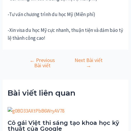
-Tư vấn chương trình du học Mỹ (Miễn phí)
-Xin visa du học Mỹ cực nhanh, thuận tiện và đảm bảo tỷ
lệ thành công cao!
←
Previous
Next Bài viết
Điều
Bài viết
→
hướng
bài
viết
Bài viết liên quan
Cô gái Việt thi sáng tạo khoa học kỹ
thuật của Google