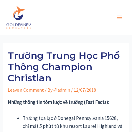
Skip
to
content
Main
Men
Trường Trung Học Phổ
Thông Champion
Christian
Leave a Comment
/ By
@admin
/
12/07/2018
Những thông tin tóm lược về trường (Fast Facts):
Trường tọa lạc ở Donegal Pennsylvania 15628,
chỉ mất 5 phút từ khu resort Laurel Highland và