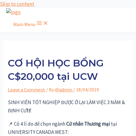
Skip to content
Main Menu
CƠ HỘI HỌC BỔNG
C$20,000 tại UCW
Leave a Comment
/ By
@admin
/
18/04/2019
SINH VIÊN TỐT NGHIỆP ĐƯỢC Ở LẠI LÀM VIỆC 3 NĂM &
ĐỊNH CƯ
❗️
💃
📌
Có 4 lí do để chọn ngành
Cử nhân Thương mại
tại
UNIVERSITY CANADA WEST: