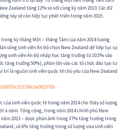
hững năm trở lại đây. Từ tháng Một đến tháng Tám năm
i New Zealand tăng 12% so với cùng kỳ năm 2013. Các dữ
ởng này sẽ còn tiếp tục phát triển trong năm 2015.
ế trong kỳ tháng Một – tháng Tám của năm 2014 tương
 làn sóng sinh viên Ấn Độ chọn New Zealand để tiếp tục sự
ượng sinh viên Ấn Độ nhập học tăng trưởng từ 10.5% vào
c tăng trưởng 50%), phần lớn vào các tổ chức đào tạo tư
vị trí là nguồn sinh viên quốc tế chủ yếu của New Zealand
ực của sinh viên quốc tế trong năm 2014 cho thấy số lượng
suốt ả năm. Tổng cộng, trong năm 2014 chính phủ New
i năm 2013 – được phản ánh trong 37% tăng trưởng trong
ealand, và 6% tăng trưởng trong số lượng visa sinh viên