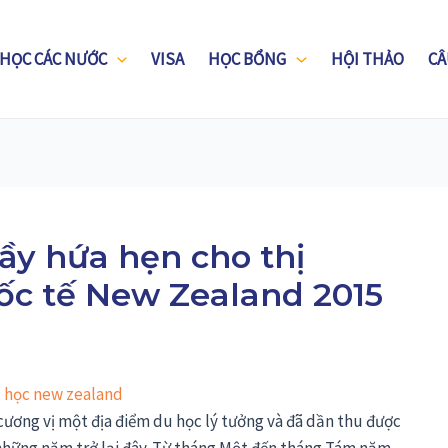
 HỌC CÁC NƯỚC
VISA
HỌC BỔNG
HỘI THẢO
CÂ
ầy hứa hẹn cho thị
ốc tế New Zealand 2015
cương vị một địa điểm du học lý tưởng và đã dần thu được