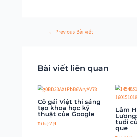
Điều
←
Previous Bài viết
hướng
bài
viết
Bài viết liên quan
Cô gái Việt thi sáng
tạo khoa học kỹ
Lâm H
thuật của Google
Lương:
tuổi c
Trí tuệ Việt
que