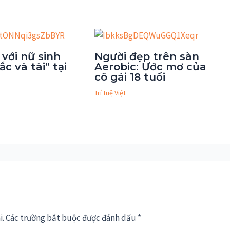
 với nữ sinh
Người đẹp trên sàn
ắc và tài” tại
Aerobic: Ước mơ của
cô gái 18 tuổi
Trí tuệ Việt
i.
Các trường bắt buộc được đánh dấu
*