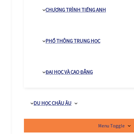
CHƯƠNG TRÌNH TIẾNG ANH
PHỔ THÔNG TRUNG HỌC
ĐẠI HỌC VÀ CAO ĐẲNG
DU HỌC CHÂU ÂU
Menu Toggle