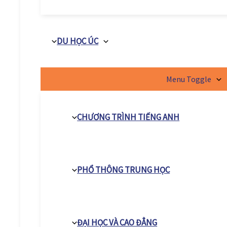
DU HỌC ÚC
Menu Toggle
CHƯƠNG TRÌNH TIẾNG ANH
PHỔ THÔNG TRUNG HỌC
ĐẠI HỌC VÀ CAO ĐẲNG