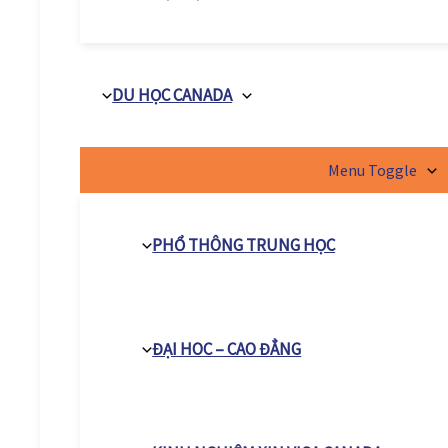
DU HỌC CANADA
Menu Toggle
PHỔ THÔNG TRUNG HỌC
ĐẠI HOC – CAO ĐẲNG