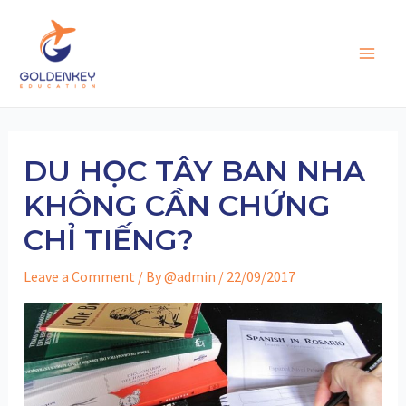
Skip
to
content
Main
Men
DU HỌC TÂY BAN NHA
KHÔNG CẦN CHỨNG
CHỈ TIẾNG?
Leave a Comment
/ By
@admin
/
22/09/2017