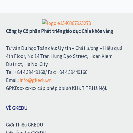
Công ty Cổ phần Phát triển giáo dục Chìa khóa vàng
Tư vấn Du học Toàn cầu: Uy tín – Chất lượng – Hiệu quả
4th Floor, No.14 Tran Hung Dạo Street, Hoan Kiem
District, Ha Noi City.
Tel: +84 4 39449168/ Fax: +84 4 39449166
Email:
info@gkedu.vn
GPKD: xxxxxxx cấp phép bởi sở KHĐT TP.Hà Nội.
VỀ GKEDU
Giới Thiệu GKEDU
Việc làm tại GKEDU