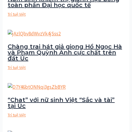
toàn phần Đại học quốc tế
Trí tuệ Việt
Chàng trai hát giả giọng Hồ Ngọc Hà
và Phạm Quỳnh Anh cực chất trên
đất Úc
Trí tuệ Việt
“Chat” với nữ sinh Việt “Sắc và tài”
tại Úc
Trí tuệ Việt