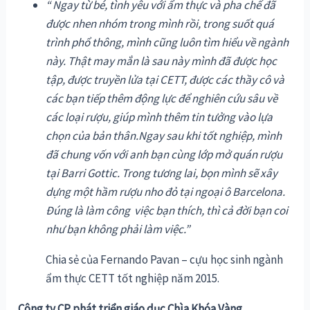
“ Ngay từ bé, tình yêu với ẩm thực và pha chế đã
được nhen nhóm trong mình rồi, trong suốt quá
trình phổ thông, mình cũng luôn tìm hiểu về ngành
này. Thật may mắn là sau này mình đã được học
tập, được truyền lửa tại CETT, được các thầy cô và
các bạn tiếp thêm động lực để nghiên cứu sâu về
các loại rượu, giúp mình thêm tin tưởng vào lựa
chọn của bản thân.
Ngay sau khi tốt nghiệp, mình
đã chung vốn với anh bạn cùng lớp mở quán rượu
tại Barri Gottic. Trong tương lai, bọn mình sẽ xây
dựng một hầm rượu nho đỏ tại ngoại ô Barcelona.
Đúng là làm công việc bạn thích, thì cả đời bạn coi
như bạn không phải làm việc.”
Chia sẻ của Fernando Pavan – cựu học sinh ngành
ẩm thực CETT tốt nghiệp năm 2015.
Công ty CP phát triển giáo dục Chìa Khóa Vàng