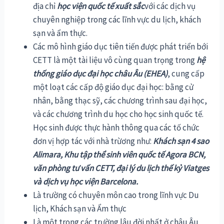
địa chỉ
học viện quốc tế xuất sắc
với các dịch vụ
chuyên nghiệp trong các lĩnh vực du lịch, khách
sạn và ẩm thực.
Các mô hình giáo dục tiên tiến được phát triển bới
CETT là một tài liệu vô cùng quan trọng trong
hệ
thống giáo dục đại học châu Âu (EHEA)
, cung cấp
một loạt các cấp độ giáo dục đại học: bằng cử
nhân, bằng thạc sỹ, các chương trình sau đại học,
và các chương trình du học cho học sinh quốc tế.
Học sinh được thực hành thông qua các tố chức
đơn vị hợp tác với nhà trừơng như:
Khách sạn 4 sao
Alimara, Khu tập thể sinh viên quốc tế Agora BCN,
văn phòng tư
vấn CETT, đại lý du lịch thế kỷ Viatges
và dịch vụ học viện Barcelona.
Là trường có chuyên môn cao trong lĩnh vực Du
lịch, Khách sạn và Ẩm thực
Là một trong các trường lâu đời nhất ở châu Âu