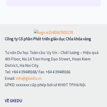
Công ty Cổ phần Phát triển giáo dục Chìa khóa vàng
Tư vấn Du học Toàn cầu: Uy tín – Chất lượng – Hiệu quả
4th Floor, No.14 Tran Hung Dạo Street, Hoan Kiem
District, Ha Noi City.
Tel: +84 4 39449168/ Fax: +84 4 39449166
Email:
info@gkedu.vn
GPKD: xxxxxxx cấp phép bởi sở KHĐT TP.Hà Nội.
VỀ GKEDU