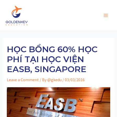
Skip
to
content
Main
Men
HỌC BỔNG 60% HỌC
PHÍ TẠI HỌC VIỆN
EASB, SINGAPORE
Leave a Comment
/ By
@gkedu
/
03/03/2016