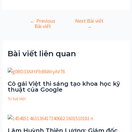
←
Previous
Next Bài viết
Điều
Bài viết
→
hướng
bài
viết
Bài viết liên quan
Cô gái Việt thi sáng tạo khoa học kỹ
thuật của Google
Trí tuệ Việt
Lâm Huỳnh Thiện Lương: Giám đốc